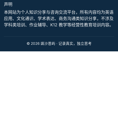
联络
xiaoan.zhong@hotmail.com
微信: sima_chengkai
视频号: Sean的红笔
声明
本网站为个人知识分享与咨询交流平台，所有内容均为英语
应用、文化通识、学术表达、商务沟通类知识分享，不涉及
学科类培训、作业辅导、K12 教学等经营性教育培训内容。
© 2026
飒沙恩屿
· 记录真实，独立思考