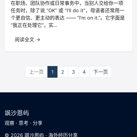
在职场、团队协作或日常事务中，当别人交给你一项
任务时，除了说 “OK” 或 “I’ll do it”，母语者还常用一
个更自信、更主动的表达 —— “I’m on it.”。它字面是
“我正在处理它”，实...
阅读全文 →
上一页
1
2
3
4
下一页
飒沙恩屿
观察 · 思考 · 分享
© 2026 飒沙恩屿 · 海外经历分享