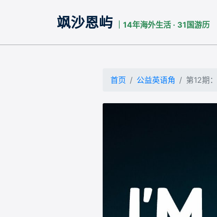
飒沙恩屿
｜14年海外生活 · 31国游历
首页
公益英语角
第12期： 