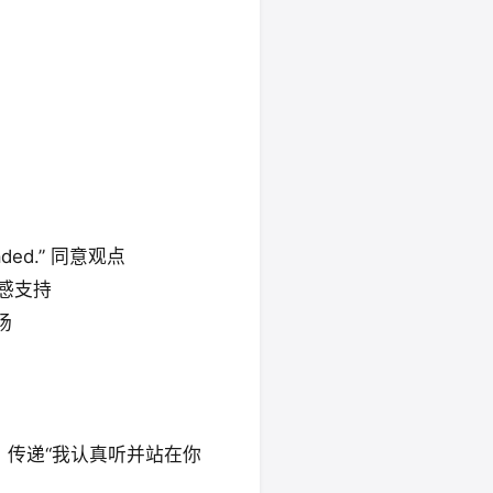
rloaded.” 同意观点
” 情感支持
立场
方，传递“我认真听并站在你