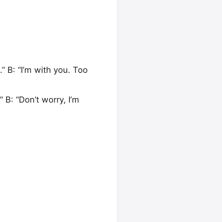
“I’m with you. Too
 “Don’t worry, I’m