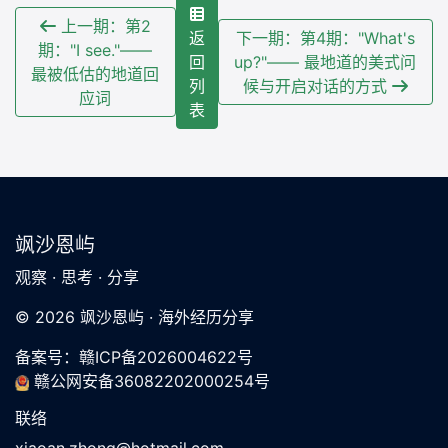
上一期：第2
返
下一期：第4期："What's
期："I see."——
回
up?"—— 最地道的美式问
最被低估的地道回
列
候与开启对话的方式
应词
表
飒沙恩屿
观察 · 思考 · 分享
© 2026 飒沙恩屿 · 海外经历分享
备案号：
赣ICP备2026004622号
赣公网安备36082202000254号
联络