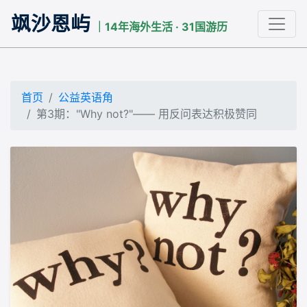
飒沙恩屿
｜14年海外生活 · 31国游历
首页
公益英语角
第3期："Why not?"—— 用反问表达积极赞同